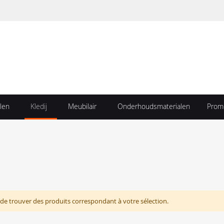
len
Kledij
Meubilair
Onderhoudsmaterialen
Prom
de trouver des produits correspondant à votre sélection.