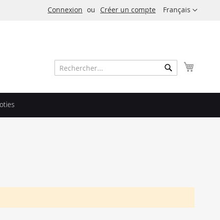
Langue
Connexion
Créer un compte
Français
Mon pa
Rechercher
Rechercher
oties