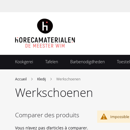
Allez
au
contenu
Kookgerei
Tafelen
Barbenodigdheden
Toestel
Accueil
Kledij
Werkschoenen
Werkschoenen
Comparer des produits
Impossible 
Vous n’avez pas d’articles à comparer.