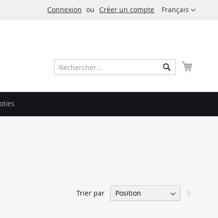
Langue
Connexion
Créer un compte
Français
Mon pa
Rechercher
Rechercher
oties
Par
Trier par
ordre
décrois