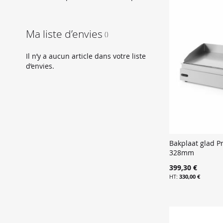
Ma liste d’envies
Il n’y a aucun article dans votre liste
d’envies.
Bakplaat glad Pr
328mm
399,30 €
330,00 €
Ajouter au panier
Ajouter au panier
Ajouter au panier
Ajouter au panier
AJOUTER
AJOUTER
AJOUTER
AJOUTER
À
AJOUTER