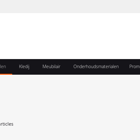
len
Kledij
Meubilair
Onderhoudsmaterialen
Prom
rticles