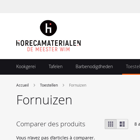
Allez
au
contenu
Kookgerei
Tafelen
Barbenodigdheden
Toestel
Accueil
Toestellen
Fornuizen
Fornuizen
Afficher
Comparer des produits
Grille
Liste
8
a
en
Vous n’avez pas d’articles à comparer.