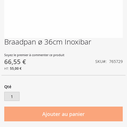
Braadpan ø 36cm Inoxibar
Skip
to
the
Soyez le premier à commenter ce produit
beginning
66,55 €
SKU
765729
of
the
55,00 €
images
gallery
Qté
Ajouter au panier