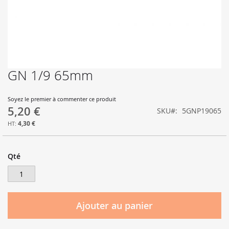
GN 1/9 65mm
Skip
to
the
Soyez le premier à commenter ce produit
beginning
5,20 €
SKU
5GNP19065
of
the
4,30 €
images
gallery
Qté
Ajouter au panier