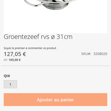
Groentezeef rvs ø 31cm
Skip
to
the
Soyez le premier à commenter ce produit
beginning
127,05 €
SKU
3208020
of
the
105,00 €
images
gallery
Qté
Ajouter au panier