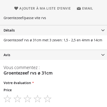
AJOUTER À MA LISTE D’ENVIE
EMAIL
Groentezeef/passe vite rvs
Détails
Groentezeef rvs ø 31cm met 3 zeven: 1,5 - 2,5 en 4mm ø 14cm
Avis
Vous commentez :
Groentezeef rvs ø 31cm
Votre évaluation
Price
1
2
3
4
5