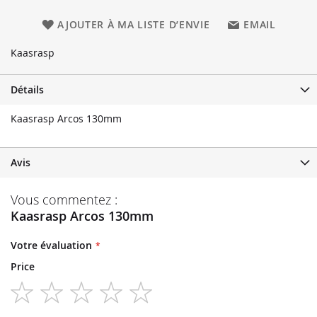
AJOUTER À MA LISTE D’ENVIE
EMAIL
Kaasrasp
Détails
Kaasrasp Arcos 130mm
Avis
Vous commentez :
Kaasrasp Arcos 130mm
Votre évaluation
Price
1
2
3
4
5