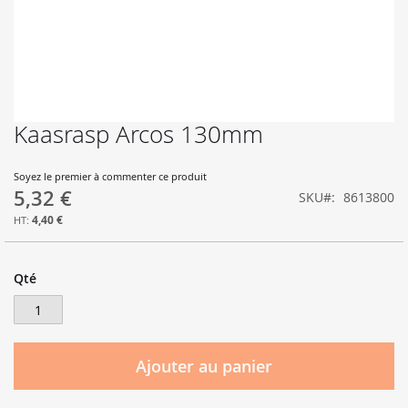
Kaasrasp Arcos 130mm
Skip
to
the
Soyez le premier à commenter ce produit
beginning
5,32 €
SKU
8613800
of
the
4,40 €
images
gallery
Qté
Ajouter au panier