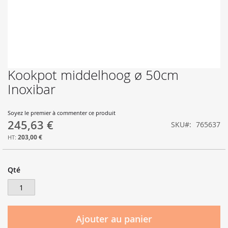
Kookpot middelhoog ø 50cm
Skip
to
Inoxibar
the
beginning
of
Soyez le premier à commenter ce produit
245,63 €
the
SKU
765637
images
203,00 €
gallery
Qté
Ajouter au panier