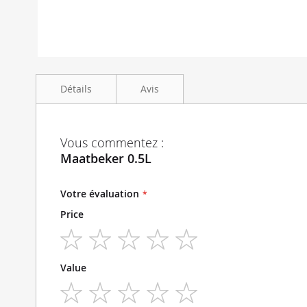
Skip
to
Détails
Avis
the
beginning
of
the
Maatbeker 0.5L kunststof met maatverdeling
Vous commentez :
images
Maatbeker 0.5L
gallery
Votre évaluation
Price
1
2
3
4
5
Value
star
stars
stars
stars
stars