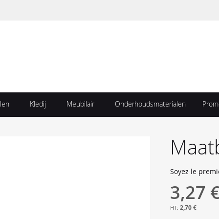
len
Kledij
Meubilair
Onderhoudsmaterialen
Prom
Maatb
Soyez le premi
3,27 
2,70 €