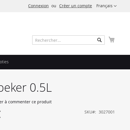
Langue
Connexion
Créer un compte
Français
Mon pa
Rechercher
Rechercher
oties
eker 0.5L
er à commenter ce produit
€
SKU
3027001