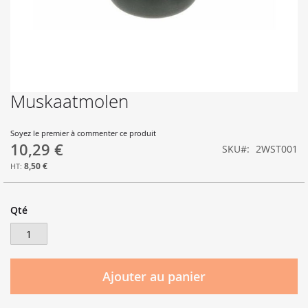
Muskaatmolen
Skip
to
the
Soyez le premier à commenter ce produit
beginning
10,29 €
SKU
2WST001
of
the
8,50 €
images
gallery
Qté
Ajouter au panier