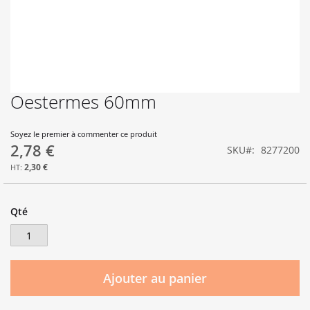
Oestermes 60mm
Skip
to
the
Soyez le premier à commenter ce produit
beginning
2,78 €
SKU
8277200
of
the
2,30 €
images
gallery
Qté
Ajouter au panier