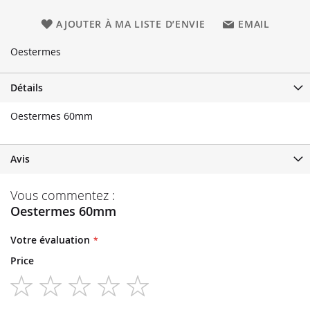
AJOUTER À MA LISTE D’ENVIE
EMAIL
Oestermes
Détails
Oestermes 60mm
Avis
Vous commentez :
Oestermes 60mm
Votre évaluation
Price
1
2
3
4
5