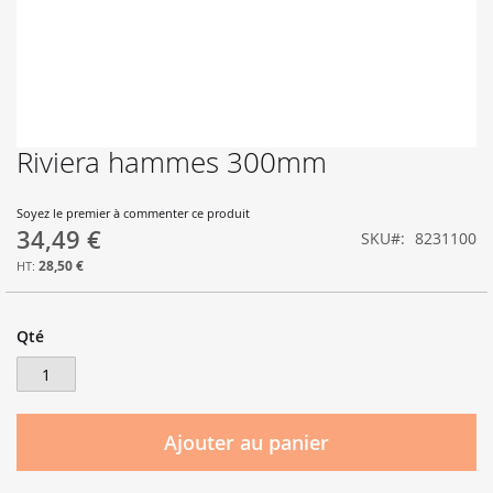
Riviera hammes 300mm
Skip
to
the
Soyez le premier à commenter ce produit
beginning
34,49 €
SKU
8231100
of
the
28,50 €
images
gallery
Qté
Ajouter au panier