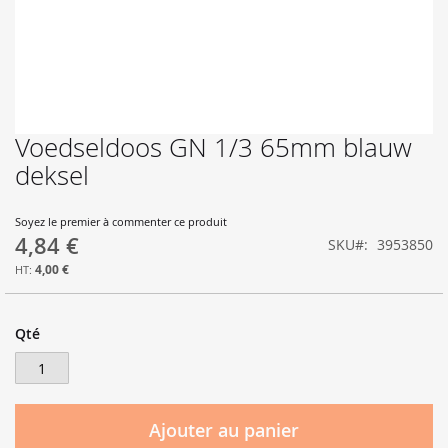
Voedseldoos GN 1/3 65mm blauw
Skip
to
deksel
the
beginning
of
Soyez le premier à commenter ce produit
4,84 €
the
SKU
3953850
images
4,00 €
gallery
Qté
Ajouter au panier