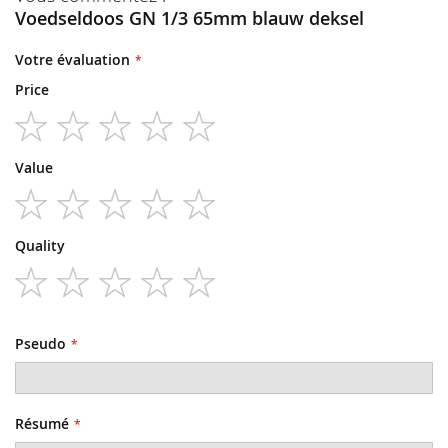
Voedseldoos GN 1/3 65mm blauw deksel
Votre évaluation
Price
1
2
3
4
5
Value
star
stars
stars
stars
stars
1
2
3
4
5
Quality
star
stars
stars
stars
stars
1
2
3
4
5
star
stars
stars
stars
stars
Pseudo
Résumé