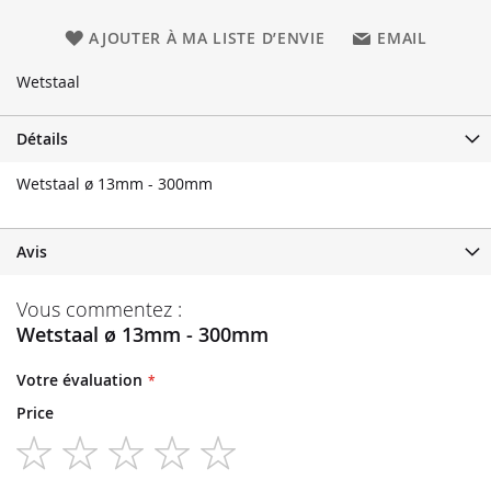
AJOUTER À MA LISTE D’ENVIE
EMAIL
Wetstaal
Détails
Wetstaal ø 13mm - 300mm
Avis
Vous commentez :
Wetstaal ø 13mm - 300mm
Votre évaluation
Price
1
2
3
4
5