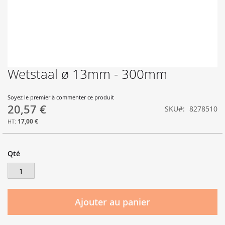
Wetstaal ø 13mm - 300mm
Skip
to
the
Soyez le premier à commenter ce produit
beginning
20,57 €
SKU
8278510
of
the
17,00 €
images
gallery
Qté
Ajouter au panier