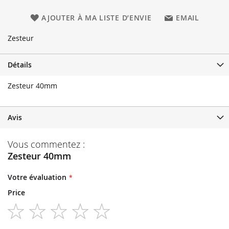
AJOUTER À MA LISTE D’ENVIE
EMAIL
Zesteur
Détails
Zesteur 40mm
Avis
Vous commentez :
Zesteur 40mm
Votre évaluation
Price
1
2
3
4
5