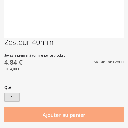
Zesteur 40mm
Skip
to
the
Soyez le premier à commenter ce produit
beginning
4,84 €
SKU
8612800
of
the
4,00 €
images
gallery
Qté
Ajouter au panier