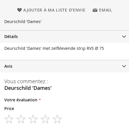
AJOUTER À MA LISTE D’ENVIE
EMAIL
Deurschild 'Dames'
Détails
Deurschild 'Dames' met zelfklevende strip RVS Ø 75
Avis
Vous commentez :
Deurschild 'Dames'
Votre évaluation
Price
1
2
3
4
5