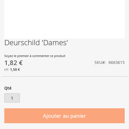
Deurschild 'Dames'
Skip
to
the
Soyez le premier à commenter ce produit
beginning
1,82 €
SKU
6663615
of
the
1,50 €
images
gallery
Qté
Ajouter au panier