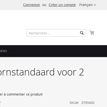
Langue
Connexion
Créer un compte
Français
Mon pa
Rechercher
Rechercher
oties
ornstandaard voor 2
er à commenter ce produit
€
SKU
3705402