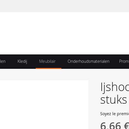
len
Kledij
Meubilair
Onderhoudsmaterialen
Prom
Ijsho
stuks
Soyez le premi
6,66 