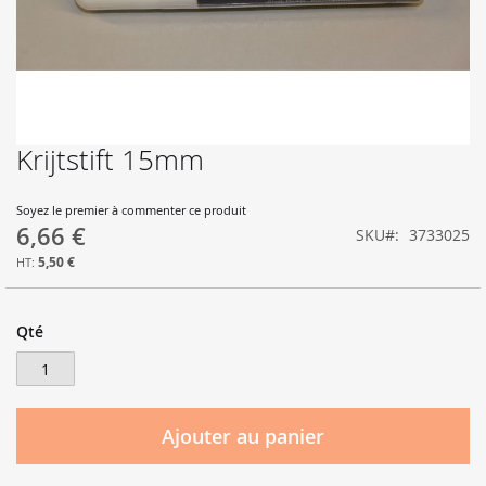
Krijtstift 15mm
Skip
to
the
Soyez le premier à commenter ce produit
beginning
6,66 €
SKU
3733025
of
the
5,50 €
images
gallery
Qté
Ajouter au panier