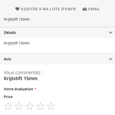
AJOUTER À MA LISTE D’ENVIE
EMAIL
Krijtstift 15mm
Détails
Krijtstift 15mm
Avis
Vous commentez :
Krijtstift 15mm
Votre évaluation
Price
1
2
3
4
5