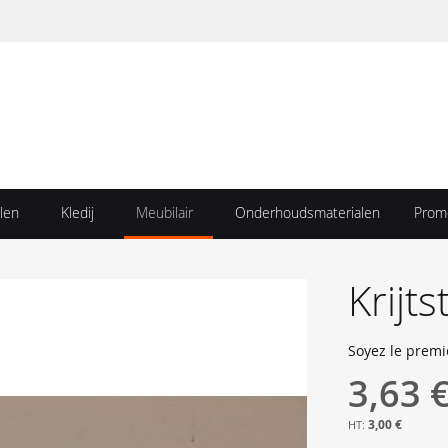
len
Kledij
Meubilair
Onderhoudsmaterialen
Prom
Krijt
Soyez le premi
3,63 
3,00 €