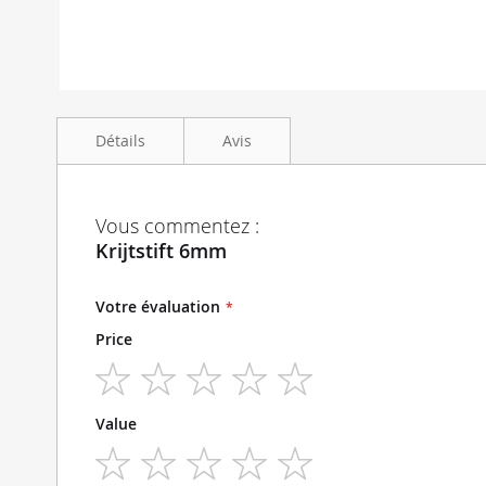
Skip
to
Détails
Avis
the
beginning
of
the
Krijtstift 6mm
Vous commentez :
images
Krijtstift 6mm
gallery
Votre évaluation
Price
1
2
3
4
5
Value
star
stars
stars
stars
stars