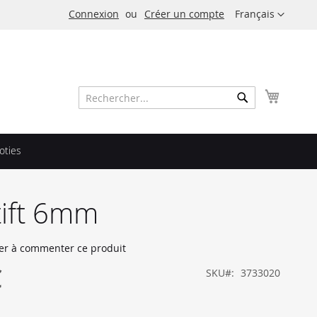
Langue
Connexion
Créer un compte
Français
Mon pa
Rechercher
Rechercher
oties
stift 6mm
er à commenter ce produit
€
SKU
3733020