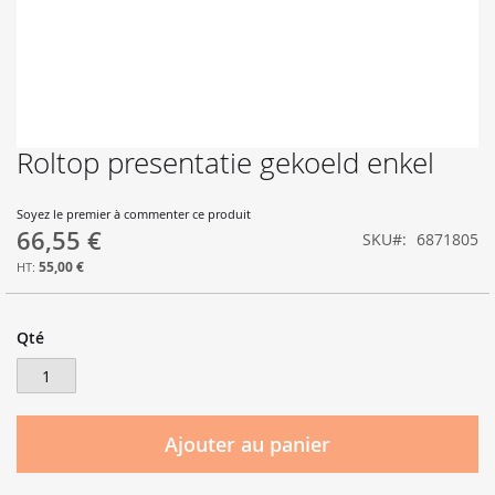
Roltop presentatie gekoeld enkel
Skip
to
the
Soyez le premier à commenter ce produit
beginning
66,55 €
SKU
6871805
of
the
55,00 €
images
gallery
Qté
Ajouter au panier