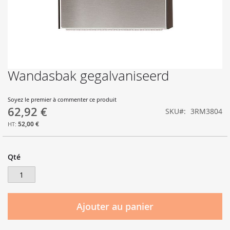
Wandasbak gegalvaniseerd
Skip
to
the
Soyez le premier à commenter ce produit
beginning
62,92 €
SKU
3RM3804
of
the
52,00 €
images
gallery
Qté
Ajouter au panier