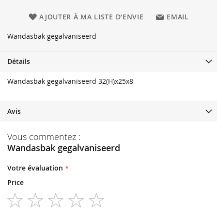
AJOUTER À MA LISTE D’ENVIE
EMAIL
Wandasbak gegalvaniseerd
Détails
Wandasbak gegalvaniseerd 32(H)x25x8
Avis
Vous commentez :
Wandasbak gegalvaniseerd
Votre évaluation
Price
1
2
3
4
5