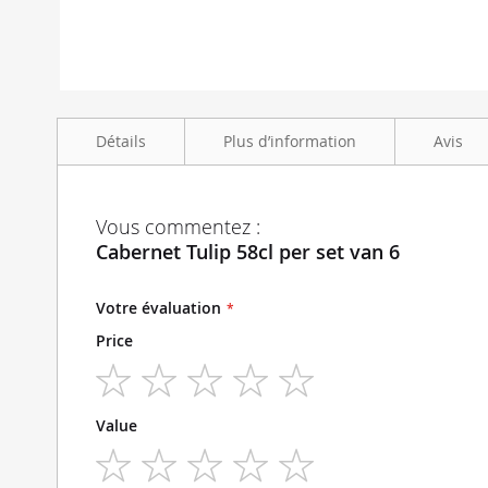
Skip
to
Détails
Plus d’information
Avis
the
beginning
of
the
Plus
Cabernet Tulip 58cl verpakt per 6 stuks
Verre
verre a vin
Vous commentez :
images
d’information
Cabernet Tulip 58cl per set van 6
gallery
Votre évaluation
Price
1
2
3
4
5
Value
star
stars
stars
stars
stars