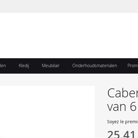
len
Kledij
Meubilair
Onderhoudsmaterialen
Prom
Caber
van 6
Soyez le premi
25,41