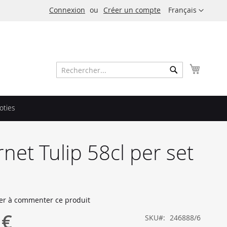
Langue
Connexion
Créer un compte
Français
Mon pa
Rechercher
Rechercher
oties
net Tulip 58cl per set
er à commenter ce produit
 €
SKU
246888/6