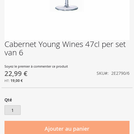
Cabernet Young Wines 47cl per set
Skip
to
van 6
the
beginning
of
Soyez le premier à commenter ce produit
22,99 €
the
SKU
2E2790/6
images
19,00 €
gallery
Qté
Ajouter au panier