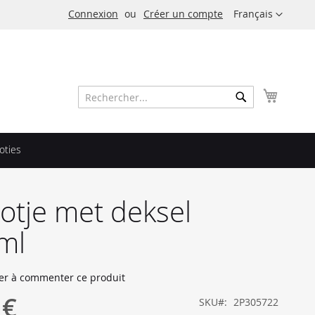
Langue
Connexion
Créer un compte
Français
Mon pa
Rechercher
Rechercher
oties
potje met deksel
ml
er à commenter ce produit
 €
SKU
2P305722