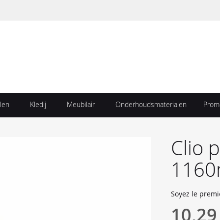
len
Kledij
Meubilair
Onderhoudsmaterialen
Prom
Clio 
1160
Soyez le premi
10,29