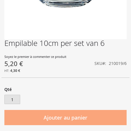
Empilable 10cm per set van 6
Skip
to
the
Soyez le premier à commenter ce produit
beginning
5,20 €
SKU
210019/6
of
the
4,30 €
images
gallery
Qté
Ajouter au panier