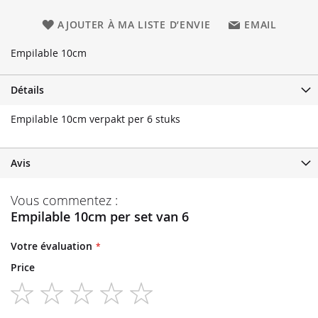
AJOUTER À MA LISTE D’ENVIE
EMAIL
Empilable 10cm
Détails
Empilable 10cm verpakt per 6 stuks
Avis
Vous commentez :
Empilable 10cm per set van 6
Votre évaluation
Price
1
2
3
4
5