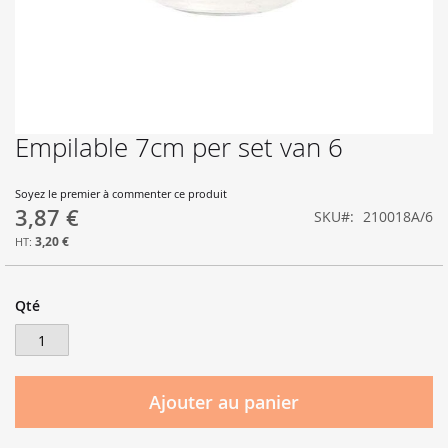
Empilable 7cm per set van 6
Skip
to
the
Soyez le premier à commenter ce produit
beginning
3,87 €
SKU
210018A/6
of
the
3,20 €
images
gallery
Qté
Ajouter au panier