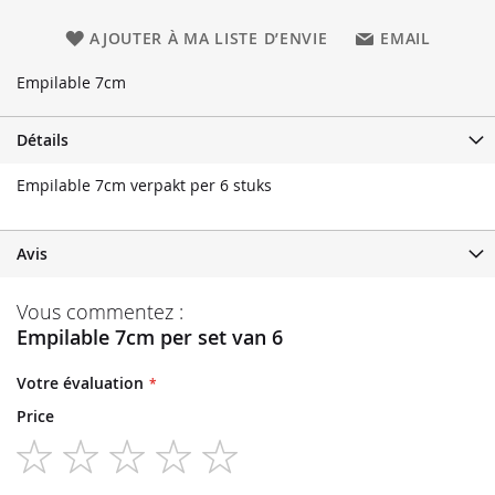
AJOUTER À MA LISTE D’ENVIE
EMAIL
Empilable 7cm
Détails
Empilable 7cm verpakt per 6 stuks
Avis
Vous commentez :
Empilable 7cm per set van 6
Votre évaluation
Price
1
2
3
4
5