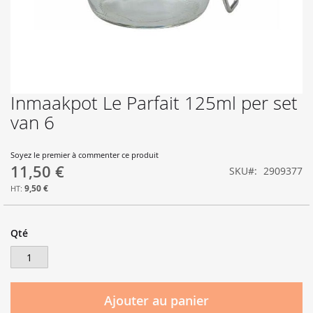
Inmaakpot Le Parfait 125ml per set
Skip
to
van 6
the
beginning
of
Soyez le premier à commenter ce produit
11,50 €
the
SKU
2909377
images
9,50 €
gallery
Qté
Ajouter au panier