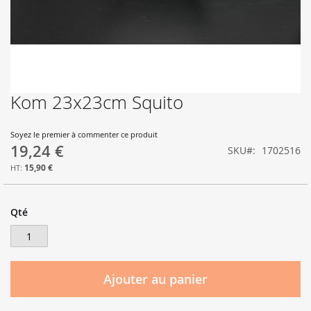
Kom 23x23cm Squito
Skip
to
the
Soyez le premier à commenter ce produit
beginning
19,24 €
SKU
1702516
of
the
15,90 €
images
gallery
Qté
Ajouter au panier