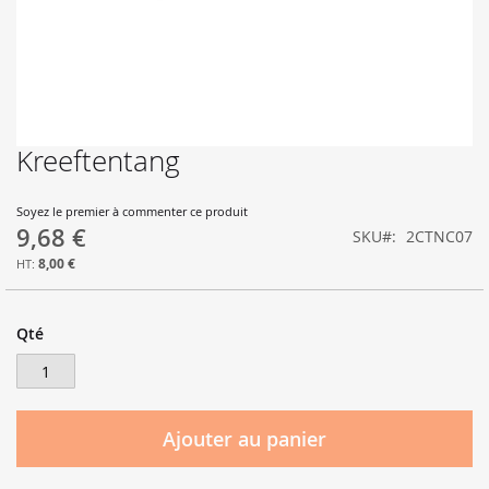
Kreeftentang
Skip
to
the
Soyez le premier à commenter ce produit
beginning
9,68 €
SKU
2CTNC07
of
the
8,00 €
images
gallery
Qté
Ajouter au panier