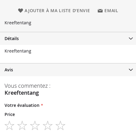
AJOUTER À MA LISTE D’ENVIE
EMAIL
Kreeftentang
Détails
Kreeftentang
Avis
Vous commentez :
Kreeftentang
Votre évaluation
Price
1
2
3
4
5