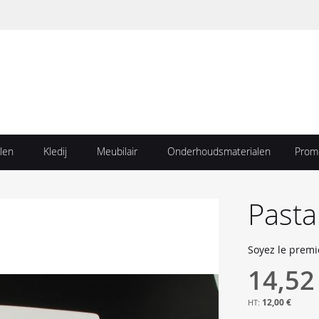
len
Kledij
Meubilair
Onderhoudsmaterialen
Prom
Past
Soyez le premi
14,52
12,00 €