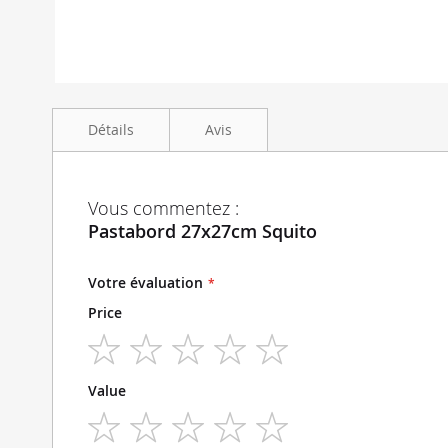
Skip
to
Détails
Avis
the
beginning
of
the
Pastabord 27x27cm Squito diameter 21cm
Vous commentez :
images
Pastabord 27x27cm Squito
gallery
Votre évaluation
Price
1
2
3
4
5
Value
star
stars
stars
stars
stars