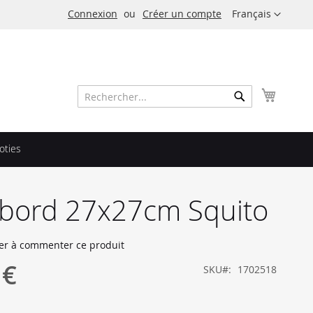
Langue
Connexion
Créer un compte
Français
Mon pa
Rechercher
Rechercher
oties
abord 27x27cm Squito
er à commenter ce produit
 €
SKU
1702518