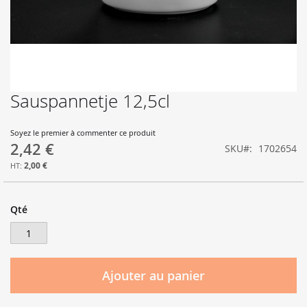
Sauspannetje 12,5cl
Skip
to
the
Soyez le premier à commenter ce produit
beginning
2,42 €
SKU
1702654
of
the
2,00 €
images
gallery
Qté
Ajouter au panier