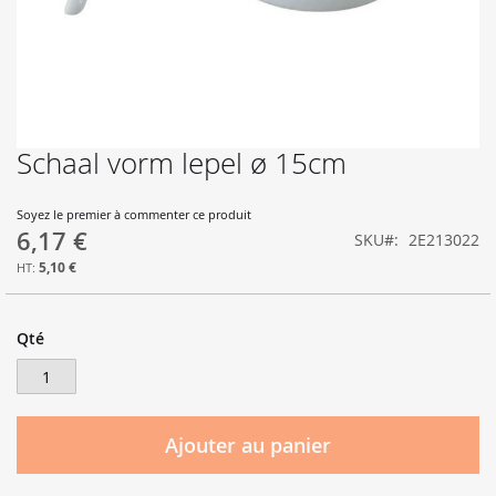
Schaal vorm lepel ø 15cm
Skip
to
the
Soyez le premier à commenter ce produit
beginning
6,17 €
SKU
2E213022
of
the
5,10 €
images
gallery
Qté
Ajouter au panier