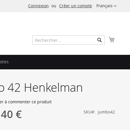
Langue
Connexion
Créer un compte
Français
Mon pa
Rechercher
Rechercher
oties
o 42 Henkelman
er à commenter ce produit
,40 €
SKU
jumbo42