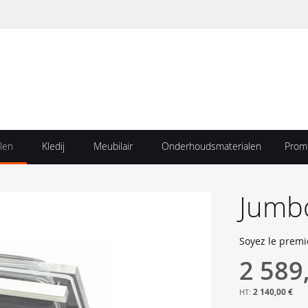
len
Kledij
Meubilair
Onderhoudsmaterialen
Prom
Jumb
Soyez le premi
2 589
2 140,00 €