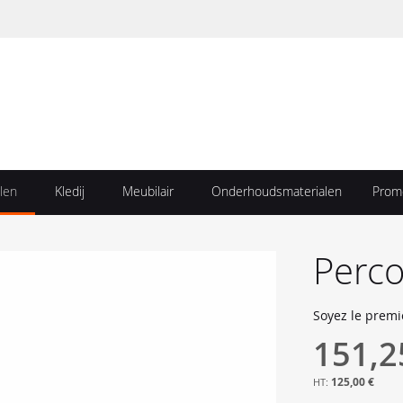
len
Kledij
Meubilair
Onderhoudsmaterialen
Prom
Perco
Soyez le premi
151,2
125,00 €