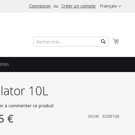
Langue
Connexion
Créer un compte
Français
Mon pa
Rechercher
Rechercher
oties
lator 10L
er à commenter ce produit
5 €
SKU
6208106