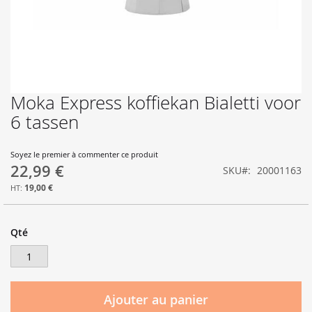
Moka Express koffiekan Bialetti voor
Skip
to
6 tassen
the
beginning
of
Soyez le premier à commenter ce produit
22,99 €
the
SKU
20001163
images
19,00 €
gallery
Qté
Ajouter au panier