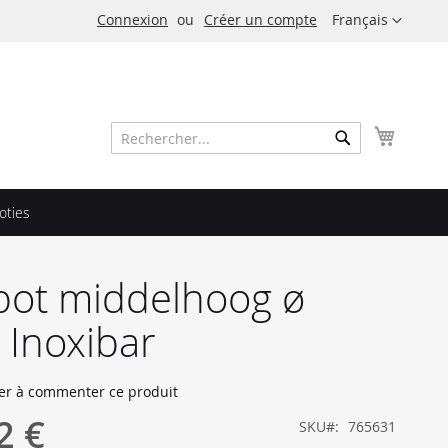
Langue
Connexion
Créer un compte
Français
Mon pa
Rechercher
Rechercher
oties
pot middelhoog ø
Inoxibar
er à commenter ce produit
2 €
SKU
765631