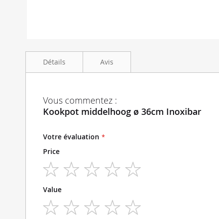
Skip
to
Détails
Avis
the
beginning
of
the
Kookpot middelhoog ø 36cm Inoxibar met deksel hoog
Vous commentez :
images
Kookpot middelhoog ø 36cm Inoxibar
gallery
Votre évaluation
Price
1
2
3
4
5
Value
star
stars
stars
stars
stars