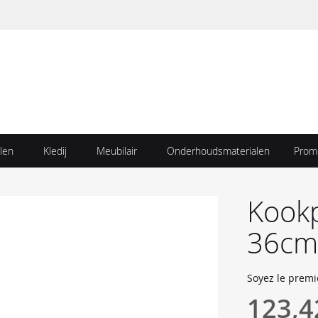
len
Kledij
Meubilair
Onderhoudsmaterialen
Prom
Kook
36cm 
Soyez le premi
123,4