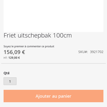
Friet uitschepbak 100cm
Skip
to
the
Soyez le premier à commenter ce produit
beginning
156,09 €
SKU
3921702
of
the
129,00 €
images
gallery
Qté
Ajouter au panier