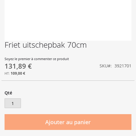
Friet uitschepbak 70cm
Skip
to
the
Soyez le premier à commenter ce produit
beginning
131,89 €
SKU
3921701
of
the
109,00 €
images
gallery
Qté
Ajouter au panier