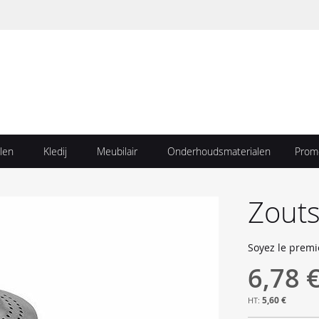
len
Kledij
Meubilair
Onderhoudsmaterialen
Prom
Zouts
Soyez le premi
6,78 
5,60 €