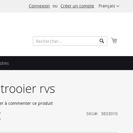
Langue
Connexion
Créer un compte
Français
Mon pa
Rechercher
Rechercher
oties
trooier rvs
er à commenter ce produit
€
SKU
3833010