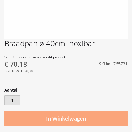
Braadpan ø 40cm Inoxibar
Ga
naar
het
Schrijf de eerste review over dit product
begin
€ 70,18
SKU
765731
van
de
€ 58,00
afbeeldingen-
gallerij
Aantal
In Winkelwagen