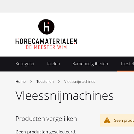
Ga
naar
de
inhoud
Kookgerei
Tafelen
Barbenodigdheden
Toestel
Home
Toestellen
Vleessnijmachines
Vleessnijmachines
Producten vergelijken
Geen produ
Geen producten geselecteerd.