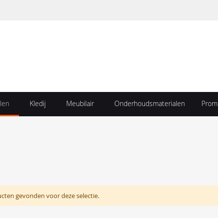
len
Kledij
Meubilair
Onderhoudsmaterialen
Prom
cten gevonden voor deze selectie.