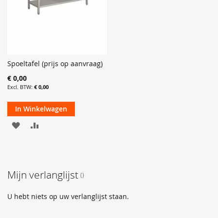
Spoeltafel (prijs op aanvraag)
€ 0,00
€ 0,00
In Winkelwagen
VOEG
TOEVOEGEN
TOE
OM
AAN
TE
Mijn verlanglijst
VERLANGLIJST
VERGELIJKEN
U hebt niets op uw verlanglijst staan.