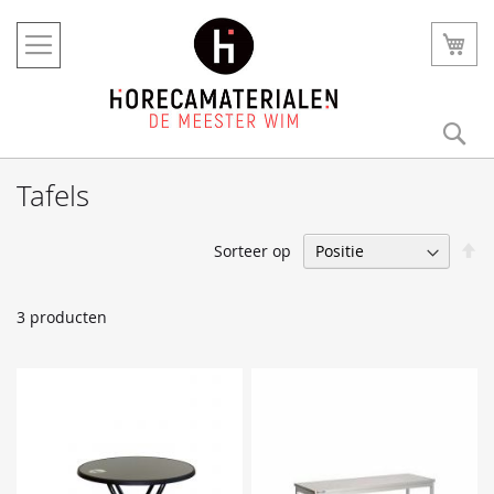
Ga
naar
Win
de
inhoud
Zo
Tafels
V
Sorteer op
h
na
la
3
producten
so