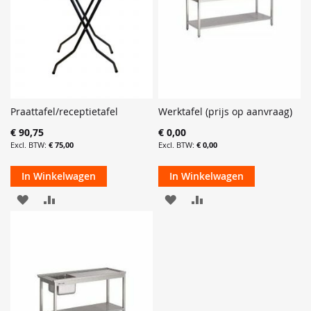
Praattafel/receptietafel
Werktafel (prijs op aanvraag)
€ 90,75
€ 0,00
€ 75,00
€ 0,00
In Winkelwagen
In Winkelwagen
VOEG
TOEVOEGEN
VOEG
TOEVOEGEN
TOE
OM
TOE
OM
AAN
TE
AAN
TE
VERLANGLIJST
VERGELIJKEN
VERLANGLIJST
VERGELIJKEN