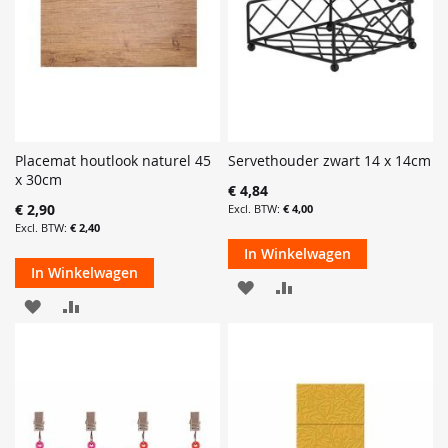
Placemat houtlook naturel 45
Servethouder zwart 14 x 14cm
x 30cm
€ 4,84
€ 2,90
€ 4,00
€ 2,40
In Winkelwagen
In Winkelwagen
VOEG
TOEVOEGEN
VOEG
TOEVOEGEN
TOE
OM
TOE
OM
AAN
TE
AAN
TE
VERLANGLIJST
VERGELIJKEN
VERLANGLIJST
VERGELIJKEN