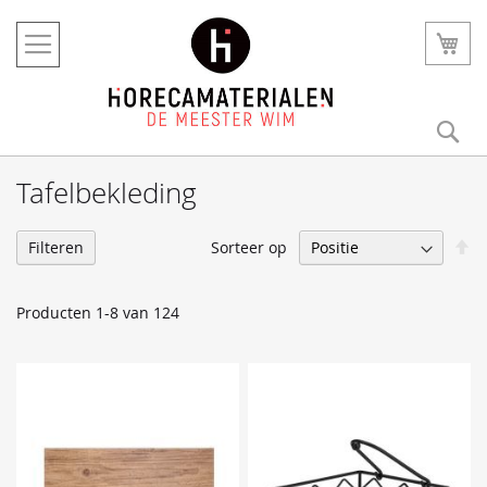
Ga
naar
Win
de
inhoud
Zo
Tafelbekleding
V
Sorteer op
Filteren
h
na
la
Producten
1
-
8
van
124
so