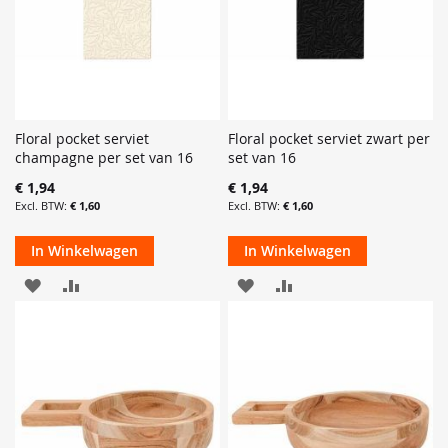
Floral pocket serviet
Floral pocket serviet zwart per
champagne per set van 16
set van 16
€ 1,94
€ 1,94
€ 1,60
€ 1,60
In Winkelwagen
In Winkelwagen
VOEG
TOEVOEGEN
VOEG
TOEVOEGEN
TOE
OM
TOE
OM
AAN
TE
AAN
TE
VERLANGLIJST
VERGELIJKEN
VERLANGLIJST
VERGELIJKEN