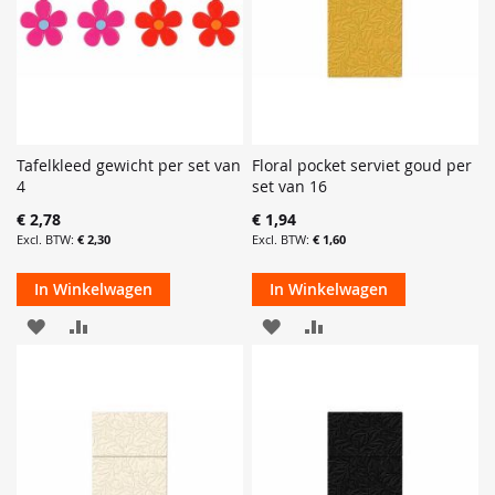
Tafelkleed gewicht per set van
Floral pocket serviet goud per
4
set van 16
€ 2,78
€ 1,94
€ 2,30
€ 1,60
In Winkelwagen
In Winkelwagen
VOEG
TOEVOEGEN
VOEG
TOEVOEGEN
TOE
OM
TOE
OM
AAN
TE
AAN
TE
VERLANGLIJST
VERGELIJKEN
VERLANGLIJST
VERGELIJKEN