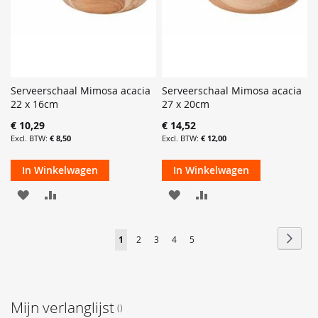
Serveerschaal Mimosa acacia
Serveerschaal Mimosa acacia
22 x 16cm
27 x 20cm
€ 10,29
€ 14,52
€ 8,50
€ 12,00
In Winkelwagen
In Winkelwagen
VOEG
TOEVOEGEN
VOEG
TOEVOEGEN
TOE
OM
TOE
OM
Pagina
Pagin
Volge
U
Pagina
Pagina
Pagina
Pagina
1
2
3
4
5
AAN
TE
AAN
TE
lees
VERLANGLIJST
VERGELIJKEN
VERLANGLIJST
VERGELIJKEN
momenteel
pagina
Mijn verlanglijst