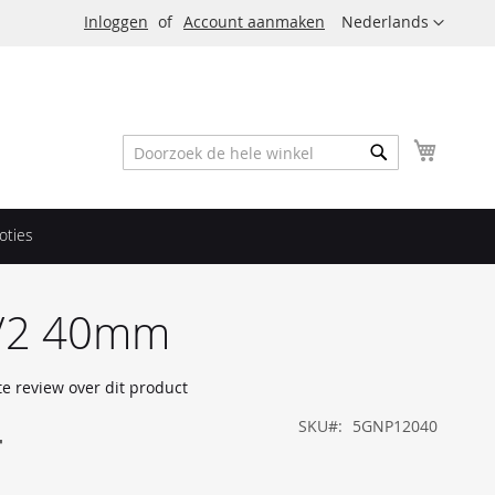
Taal
Inloggen
Account aanmaken
Nederlands
Winkel
Zoek
Zoek
oties
/2 40mm
te review over dit product
4
SKU
5GNP12040