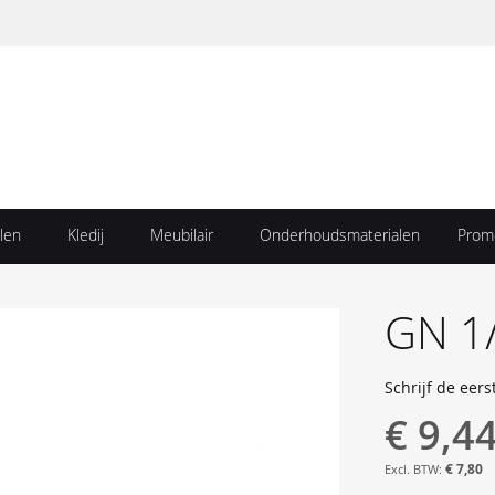
len
Kledij
Meubilair
Onderhoudsmaterialen
Prom
GN 1
Schrijf de eers
€ 9,4
€ 7,80