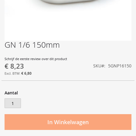
GN 1/6 150mm
Ga
naar
het
Schrijf de eerste review over dit product
begin
€ 8,23
SKU
5GNP16150
van
de
€ 6,80
afbeeldingen-
gallerij
Aantal
In Winkelwagen