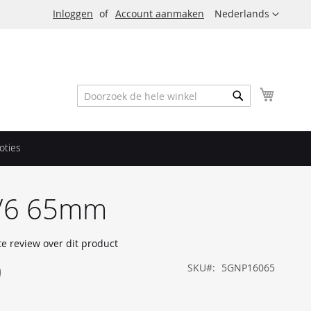
Taal
Inloggen
Account aanmaken
Nederlands
Winkel
Zoek
Zoek
oties
/6 65mm
te review over dit product
9
SKU
5GNP16065