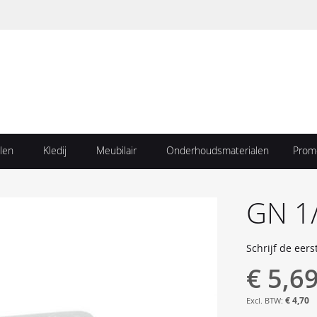
len
Kledij
Meubilair
Onderhoudsmaterialen
Prom
GN 1
Schrijf de eers
€ 5,6
€ 4,70