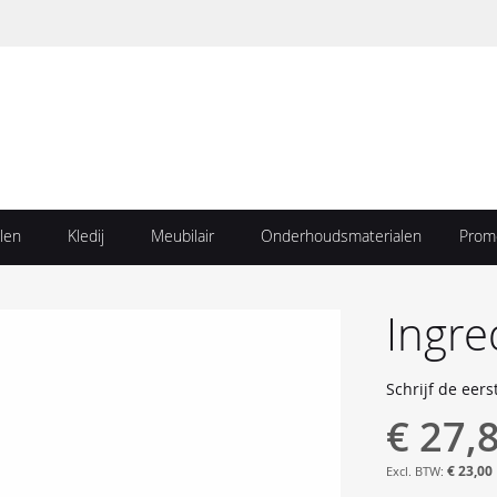
len
Kledij
Meubilair
Onderhoudsmaterialen
Prom
Ingr
Schrijf de eers
€ 27,
€ 23,00