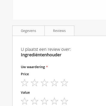
Ga
naar
Gegevens
Reviews
het
begin
van
de
Ingrediëntenhouder rvs met transparant kunststof deks
U plaatst een review over:
afbeeldingen-
Ingrediëntenhouder
gallerij
Uw waardering
Price
1
2
3
4
5
Value
star
stars
stars
stars
stars