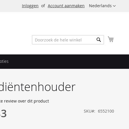
Taal
Inloggen
Account aanmaken
Nederlands
Winkel
Zoek
Zoek
oties
ediëntenhouder
te review over dit product
83
SKU
6552100