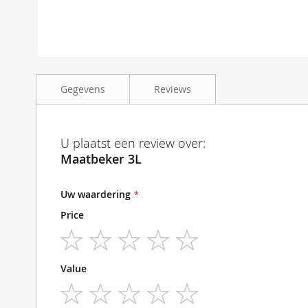
Ga
naar
Gegevens
Reviews
het
begin
van
de
Maatbeker 3L kunststof met maatverdeling
U plaatst een review over:
afbeeldingen-
Maatbeker 3L
gallerij
Uw waardering
Price
1
2
3
4
5
Value
star
stars
stars
stars
stars