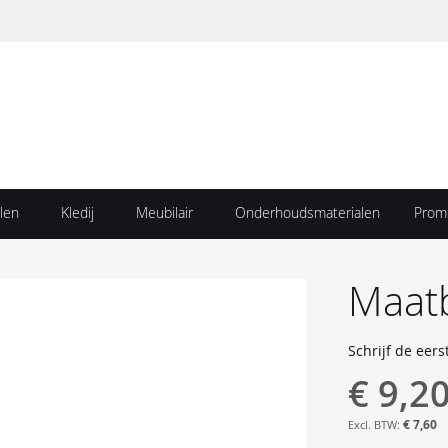
len
Kledij
Meubilair
Onderhoudsmaterialen
Prom
Maat
Schrijf de eers
€ 9,2
€ 7,60