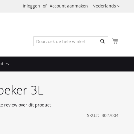
Taal
Inloggen
Account aanmaken
Nederlands
Winkel
Zoek
Zoek
oties
beker 3L
te review over dit product
0
SKU
3027004