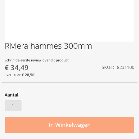
Riviera hammes 300mm
Ga
naar
het
Schrijf de eerste review over dit product
begin
€ 34,49
SKU
8231100
van
de
€ 28,50
afbeeldingen-
gallerij
Aantal
In Winkelwagen