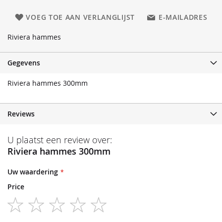
VOEG TOE AAN VERLANGLIJST
E-MAILADRES
Riviera hammes
Gegevens
Riviera hammes 300mm
Reviews
U plaatst een review over:
Riviera hammes 300mm
Uw waardering
Price
1
2
3
4
5