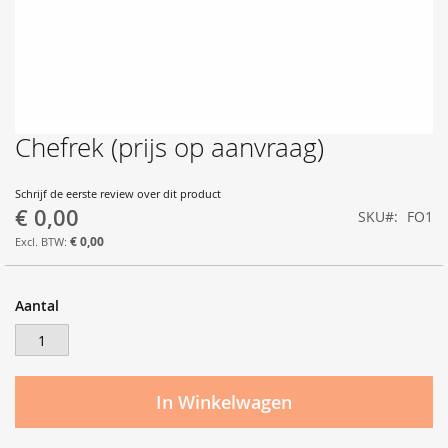
Chefrek (prijs op aanvraag)
Ga
naar
het
Schrijf de eerste review over dit product
begin
€ 0,00
SKU
FO1
van
de
€ 0,00
afbeeldingen-
gallerij
Aantal
In Winkelwagen