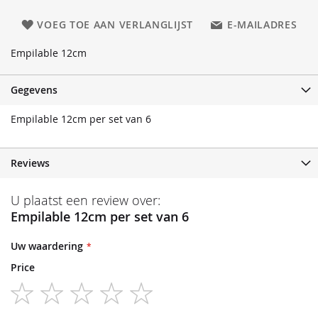
VOEG TOE AAN VERLANGLIJST
E-MAILADRES
Empilable 12cm
Gegevens
Empilable 12cm per set van 6
Reviews
U plaatst een review over:
Empilable 12cm per set van 6
Uw waardering
Price
1
2
3
4
5