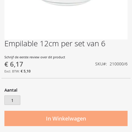
Empilable 12cm per set van 6
Ga
naar
het
Schrijf de eerste review over dit product
begin
€ 6,17
SKU
210000/6
van
de
€ 5,10
afbeeldingen-
gallerij
Aantal
In Winkelwagen